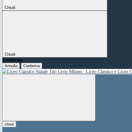
Chiudi
Chiudi
Conferma
Annulla
Conferma
Liceo Classico e Liceo C
close