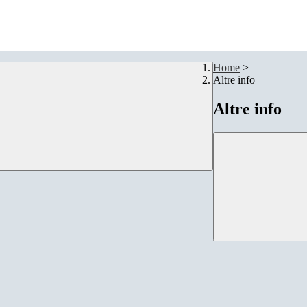
Home
>
Altre info
Altre info