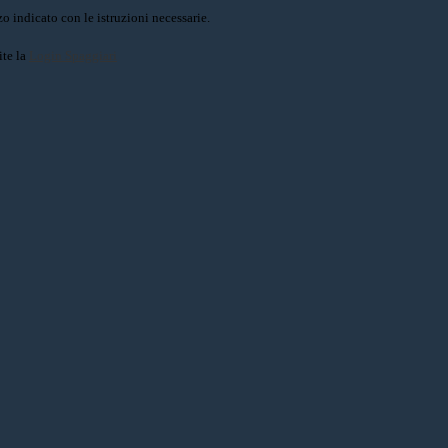
o indicato con le istruzioni necessarie.
ite la
Login Spaggiari