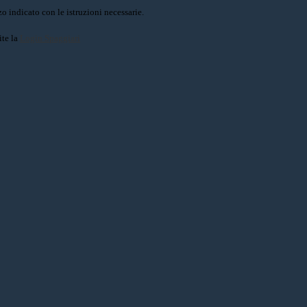
o indicato con le istruzioni necessarie.
ite la
Login Spaggiari