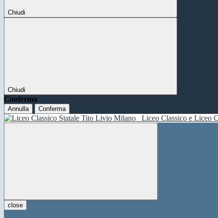
Chiudi
Chiudi
Conferma
Annulla
Conferma
Liceo Classico e Liceo C
close