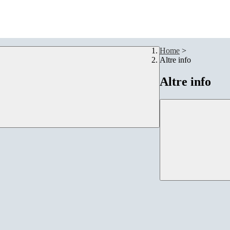
Home
>
Altre info
Altre info