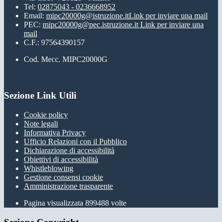
Tel:
02875043 - 0236668952
Email:
mipc20000g@istruzione.it
Link per inviare una mail
PEC:
mipc20000g@pec.istruzione.it
Link per inviare una
mail
C.F.: 97564390157
Cod. Mecc. MIPC20000G
Sezione Link Utili
Cookie policy
Note legali
Informativa Privacy
Ufficio Relazioni con il Pubblico
Dichiarazione di accessibilità
Obiettivi di accessibilità
Whistleblowing
Gestione consensi cookie
Amministrazione trasparente
Pagina visualizzata
899488
volte