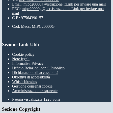
Email:
mipc20000g@istruzione.it
Link per inviare una mail
PEC:
mipc20000g@pec.istruzione.it
Link per inviare una
mail
C.F.: 97564390157
Cod. Mecc. MIPC20000G
Sezione Link Utili
Cookie policy
Note legali
Informativa Privacy
Ufficio Relazioni con il Pubblico
Dichiarazione di accessibilità
Obiettivi di accessibilità
Whistleblowing
Gestione consensi cookie
Amministrazione trasparente
Pagina visualizzata
1228
volte
Sezione Copyright