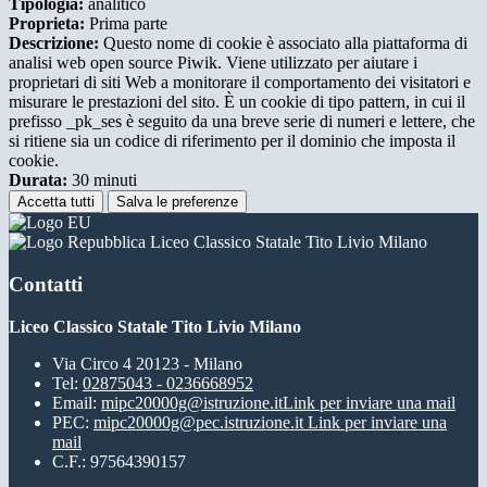
Tipologia:
analitico
Proprieta:
Prima parte
Descrizione:
Questo nome di cookie è associato alla piattaforma di
analisi web open source Piwik. Viene utilizzato per aiutare i
proprietari di siti Web a monitorare il comportamento dei visitatori e
misurare le prestazioni del sito. È un cookie di tipo pattern, in cui il
prefisso _pk_ses è seguito da una breve serie di numeri e lettere, che
si ritiene sia un codice di riferimento per il dominio che imposta il
cookie.
Durata:
30 minuti
Accetta tutti
Salva le preferenze
Liceo Classico Statale Tito Livio Milano
Contatti
Liceo Classico Statale Tito Livio Milano
Via Circo 4 20123 - Milano
Tel:
02875043 - 0236668952
Email:
mipc20000g@istruzione.it
Link per inviare una mail
PEC:
mipc20000g@pec.istruzione.it
Link per inviare una
mail
C.F.: 97564390157