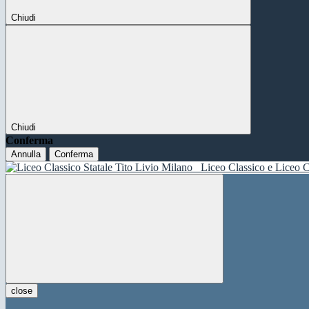
Chiudi
Chiudi
Conferma
Annulla
Conferma
Liceo Classico e Liceo C
close