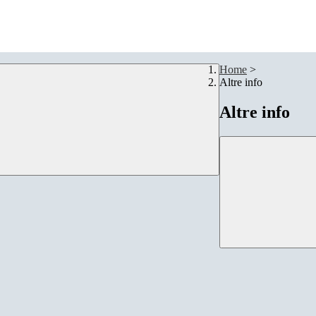
Home
>
Altre info
Altre info