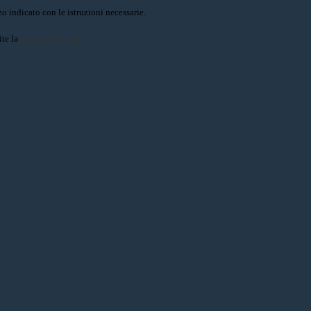
o indicato con le istruzioni necessarie.
ite la
Login Spaggiari