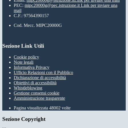
Email:
mipc20000g@istruzione.it
Link per inviare una mail
PEC:
mipc20000g@pec.istruzione.it
Link per inviare una
mail
C.F.: 97564390157
Cod. Mecc. MIPC20000G
Sezione Link Utili
Cookie policy
Note legali
Informativa Privacy
Ufficio Relazioni con il Pubblico
Dichiarazione di accessibilità
Obiettivi di accessibilità
Whistleblowing
Gestione consensi cookie
Amministrazione trasparente
Pagina visualizzata
48002
volte
Sezione Copyright