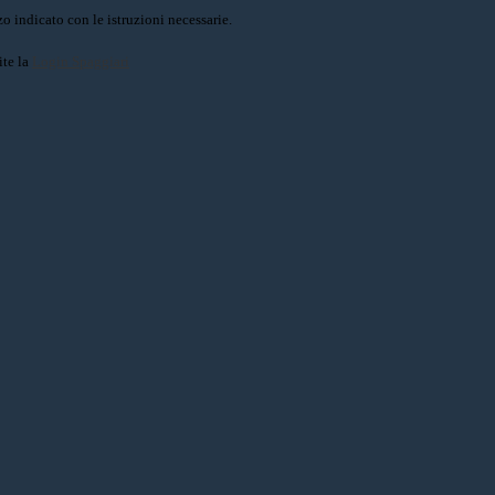
o indicato con le istruzioni necessarie.
ite la
Login Spaggiari