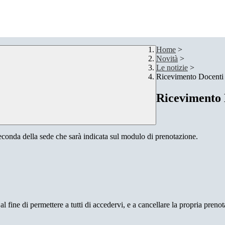
Home
>
Novità
>
Le notizie
>
Ricevimento Docenti
Ricevimento 
seconda della sede
che sarà indicata sul modulo di prenotazione.
al fine di permettere a tutti di accedervi, e a cancellare la propria pren