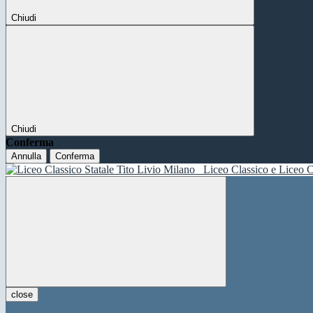
Chiudi
Chiudi
Conferma
Annulla
Conferma
Liceo Classico e Liceo C
close