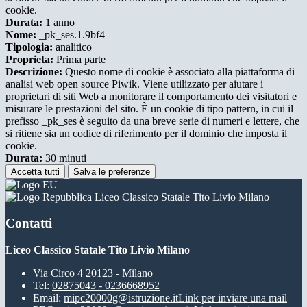
cookie.
Durata:
1 anno
Nome:
_pk_ses.1.9bf4
Tipologia:
analitico
Proprieta:
Prima parte
Descrizione:
Questo nome di cookie è associato alla piattaforma di
analisi web open source Piwik. Viene utilizzato per aiutare i
proprietari di siti Web a monitorare il comportamento dei visitatori e
misurare le prestazioni del sito. È un cookie di tipo pattern, in cui il
prefisso _pk_ses è seguito da una breve serie di numeri e lettere, che
si ritiene sia un codice di riferimento per il dominio che imposta il
cookie.
Durata:
30 minuti
Accetta tutti
Salva le preferenze
Liceo Classico Statale Tito Livio Milano
Contatti
Liceo Classico Statale Tito Livio Milano
Via Circo 4 20123 - Milano
Tel:
02875043 - 0236668952
Email:
mipc20000g@istruzione.it
Link per inviare una mail