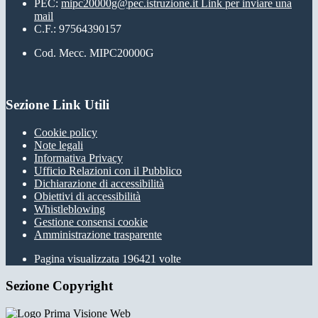
PEC:
mipc20000g@pec.istruzione.it
Link per inviare una
mail
C.F.: 97564390157
Cod. Mecc. MIPC20000G
Sezione Link Utili
Cookie policy
Note legali
Informativa Privacy
Ufficio Relazioni con il Pubblico
Dichiarazione di accessibilità
Obiettivi di accessibilità
Whistleblowing
Gestione consensi cookie
Amministrazione trasparente
Pagina visualizzata
196421
volte
Sezione Copyright