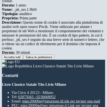
cookie.
Durata:
1 anno
Nome:
_pk_ses.1.9bf4
Tipologia:
analitico
Proprieta:
Prima parte
Descrizione:
Questo nome di cookie è associato alla piattaforma di
analisi web open source Piwik. Viene utilizzato per aiutare i
proprietari di siti Web a monitorare il comportamento dei visitatori e
misurare le prestazioni del sito. È un cookie di tipo pattern, in cui il
prefisso _pk_ses è seguito da una breve serie di numeri e lettere, che
si ritiene sia un codice di riferimento per il dominio che imposta il
cookie.
Durata:
30 minuti
Accetta tutti
Salva le preferenze
Liceo Classico Statale Tito Livio Milano
Contatti
Liceo Classico Statale Tito Livio Milano
Via Circo 4 20123 - Milano
Tel:
02875043 - 0236668952
Email:
mipc20000g@istruzione.it
Link per inviare una mail
PEC:
mipc20000g@pec.istruzione.it
Link per inviare una