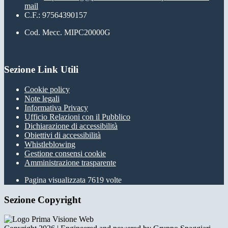
mail
C.F.: 97564390157
Cod. Mecc. MIPC20000G
Sezione Link Utili
Cookie policy
Note legali
Informativa Privacy
Ufficio Relazioni con il Pubblico
Dichiarazione di accessibilità
Obiettivi di accessibilità
Whistleblowing
Gestione consensi cookie
Amministrazione trasparente
Pagina visualizzata
7619
volte
Sezione Copyright