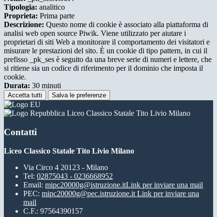
Tipologia:
analitico
Proprieta:
Prima parte
Descrizione:
Questo nome di cookie è associato alla piattaforma di
analisi web open source Piwik. Viene utilizzato per aiutare i
proprietari di siti Web a monitorare il comportamento dei visitatori e
misurare le prestazioni del sito. È un cookie di tipo pattern, in cui il
prefisso _pk_ses è seguito da una breve serie di numeri e lettere, che
si ritiene sia un codice di riferimento per il dominio che imposta il
cookie.
Durata:
30 minuti
Accetta tutti
Salva le preferenze
Liceo Classico Statale Tito Livio Milano
Contatti
Liceo Classico Statale Tito Livio Milano
Via Circo 4 20123 - Milano
Tel:
02875043 - 0236668952
Email:
mipc20000g@istruzione.it
Link per inviare una mail
PEC:
mipc20000g@pec.istruzione.it
Link per inviare una
mail
C.F.: 97564390157