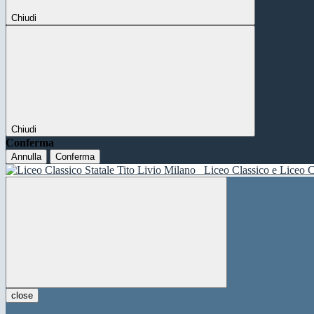
Chiudi
Chiudi
Conferma
Annulla
Conferma
Liceo Classico e Liceo C
close