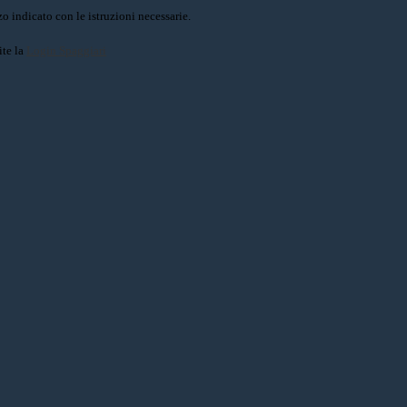
o indicato con le istruzioni necessarie.
ite la
Login Spaggiari