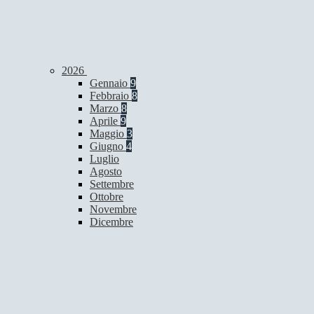
2026
Gennaio
9
Febbraio
8
Marzo
8
Aprile
9
Maggio
3
Giugno
4
Luglio
Agosto
Settembre
Ottobre
Novembre
Dicembre