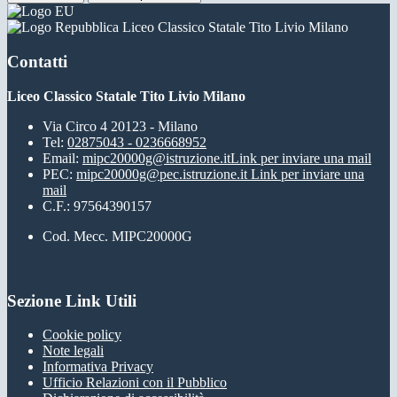
Liceo Classico Statale Tito Livio Milano
Contatti
Liceo Classico Statale Tito Livio Milano
Via Circo 4 20123 - Milano
Tel:
02875043 - 0236668952
Email:
mipc20000g@istruzione.it
Link per inviare una mail
PEC:
mipc20000g@pec.istruzione.it
Link per inviare una
mail
C.F.: 97564390157
Cod. Mecc. MIPC20000G
Sezione Link Utili
Cookie policy
Note legali
Informativa Privacy
Ufficio Relazioni con il Pubblico