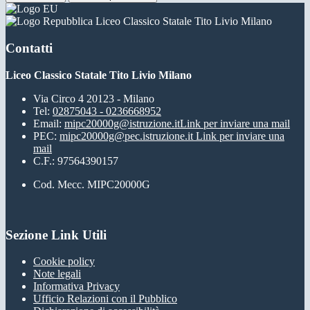
Liceo Classico Statale Tito Livio Milano
Contatti
Liceo Classico Statale Tito Livio Milano
Via Circo 4 20123 - Milano
Tel:
02875043 - 0236668952
Email:
mipc20000g@istruzione.it
Link per inviare una mail
PEC:
mipc20000g@pec.istruzione.it
Link per inviare una
mail
C.F.: 97564390157
Cod. Mecc. MIPC20000G
Sezione Link Utili
Cookie policy
Note legali
Informativa Privacy
Ufficio Relazioni con il Pubblico