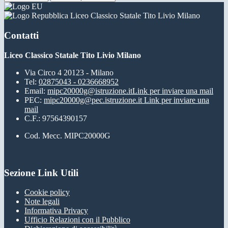
Liceo Classico Statale Tito Livio Milano
Contatti
Liceo Classico Statale Tito Livio Milano
Via Circo 4 20123 - Milano
Tel:
02875043 - 0236668952
Email:
mipc20000g@istruzione.it
Link per inviare una mail
PEC:
mipc20000g@pec.istruzione.it
Link per inviare una
mail
C.F.: 97564390157
Cod. Mecc. MIPC20000G
Sezione Link Utili
Cookie policy
Note legali
Informativa Privacy
Ufficio Relazioni con il Pubblico