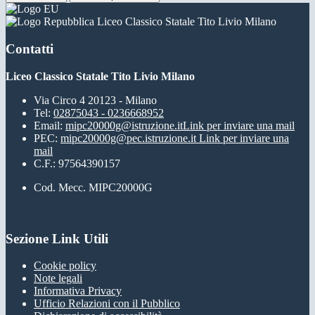
Liceo Classico Statale Tito Livio Milano
Contatti
Liceo Classico Statale Tito Livio Milano
Via Circo 4 20123 - Milano
Tel:
02875043 - 0236668952
Email:
mipc20000g@istruzione.it
Link per inviare una mail
PEC:
mipc20000g@pec.istruzione.it
Link per inviare una
mail
C.F.: 97564390157
Cod. Mecc. MIPC20000G
Sezione Link Utili
Cookie policy
Note legali
Informativa Privacy
Ufficio Relazioni con il Pubblico