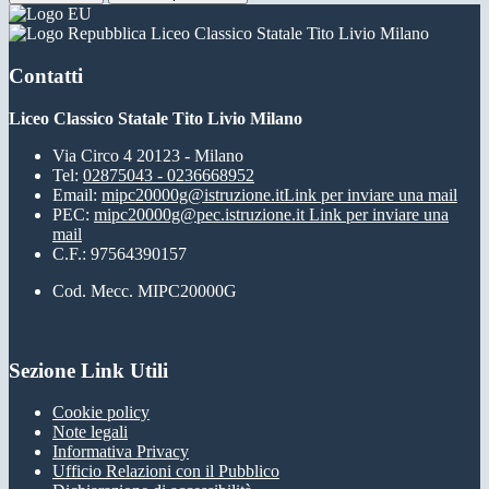
Liceo Classico Statale Tito Livio Milano
Contatti
Liceo Classico Statale Tito Livio Milano
Via Circo 4 20123 - Milano
Tel:
02875043 - 0236668952
Email:
mipc20000g@istruzione.it
Link per inviare una mail
PEC:
mipc20000g@pec.istruzione.it
Link per inviare una
mail
C.F.: 97564390157
Cod. Mecc. MIPC20000G
Sezione Link Utili
Cookie policy
Note legali
Informativa Privacy
Ufficio Relazioni con il Pubblico