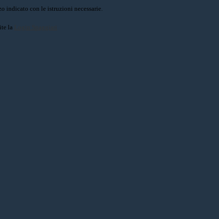
o indicato con le istruzioni necessarie.
ite la
Login Spaggiari