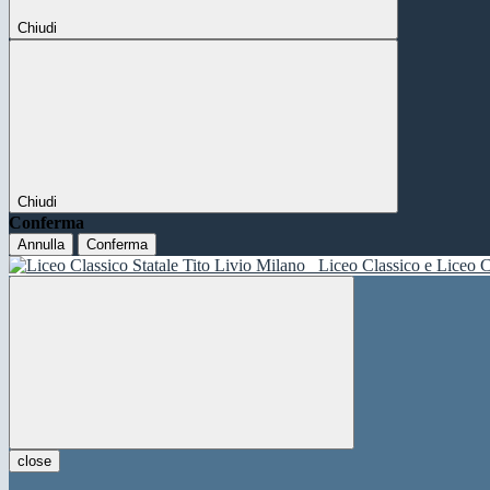
Chiudi
Chiudi
Conferma
Annulla
Conferma
Liceo Classico e Liceo C
close