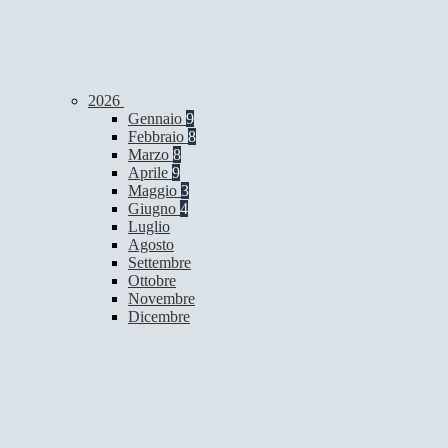
2026
Gennaio
9
Febbraio
8
Marzo
8
Aprile
9
Maggio
3
Giugno
4
Luglio
Agosto
Settembre
Ottobre
Novembre
Dicembre