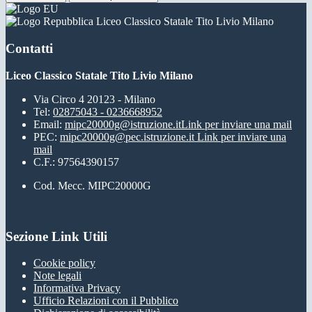
Liceo Classico Statale Tito Livio Milano
Contatti
Liceo Classico Statale Tito Livio Milano
Via Circo 4 20123 - Milano
Tel:
02875043 - 0236668952
Email:
mipc20000g@istruzione.it
Link per inviare una mail
PEC:
mipc20000g@pec.istruzione.it
Link per inviare una
mail
C.F.: 97564390157
Cod. Mecc. MIPC20000G
Sezione Link Utili
Cookie policy
Note legali
Informativa Privacy
Ufficio Relazioni con il Pubblico