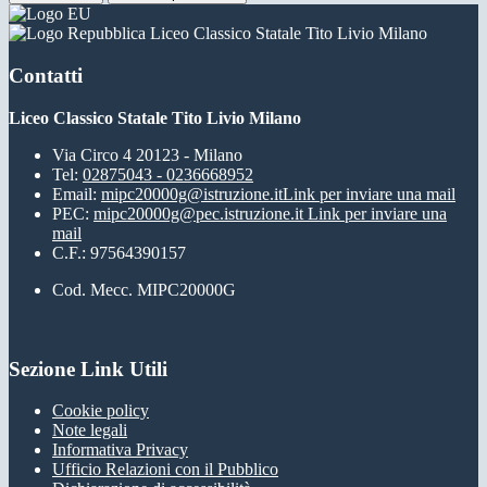
Liceo Classico Statale Tito Livio Milano
Contatti
Liceo Classico Statale Tito Livio Milano
Via Circo 4 20123 - Milano
Tel:
02875043 - 0236668952
Email:
mipc20000g@istruzione.it
Link per inviare una mail
PEC:
mipc20000g@pec.istruzione.it
Link per inviare una
mail
C.F.: 97564390157
Cod. Mecc. MIPC20000G
Sezione Link Utili
Cookie policy
Note legali
Informativa Privacy
Ufficio Relazioni con il Pubblico