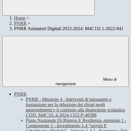
Home
>
PNRR
>
PNRR Animatori Digitali 2022-2024: M4C1I2.1-2022-941
Menu di
navigazione
PNRR
PNRR - Missione 4 - Interventi di tutoraggio e
formazione per la riduzione dei divari negli
apprendimenti e il contrasto alla dispersione scolastica
COD. M4C1I1.4-2024-1322-P-48588
Piano Nazionale Di Ripresa E Resilienza -missione 1 -
Componente 1 - Investimento 1.4 “servizi E
Cittadinanza Digitale” - “misura 1.4.1 - Esperienza Del