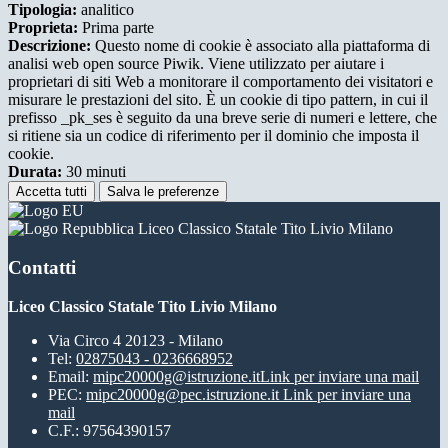
Tipologia:
analitico
Proprieta:
Prima parte
Descrizione:
Questo nome di cookie è associato alla piattaforma di
analisi web open source Piwik. Viene utilizzato per aiutare i
proprietari di siti Web a monitorare il comportamento dei visitatori e
misurare le prestazioni del sito. È un cookie di tipo pattern, in cui il
prefisso _pk_ses è seguito da una breve serie di numeri e lettere, che
si ritiene sia un codice di riferimento per il dominio che imposta il
cookie.
Durata:
30 minuti
Accetta tutti
Salva le preferenze
Liceo Classico Statale Tito Livio Milano
Contatti
Liceo Classico Statale Tito Livio Milano
Via Circo 4 20123 - Milano
Tel:
02875043 - 0236668952
Email:
mipc20000g@istruzione.it
Link per inviare una mail
PEC:
mipc20000g@pec.istruzione.it
Link per inviare una
mail
C.F.: 97564390157