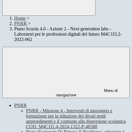
Home
>
PNRR
>
Piano Scuola 4.0 - Azione 2 - Next generation labs -
Laboratori per le professioni digitali del futuro M4C1I3.2-
2022-962
Menu di
navigazione
PNRR
PNRR - Missione 4 - Interventi di tutoraggio e
formazione per la riduzione dei divari negli
apprendimenti e il contrasto alla dispersione scolastica
COD. M4C1I1.4-2024-1322-P-48588
Piano Nazionale Di Ripresa E Resilienza -missione 1 -