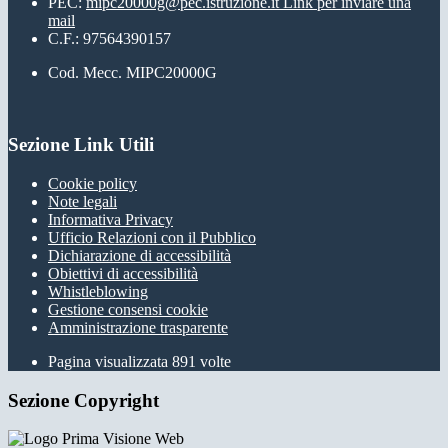
PEC:
mipc20000g@pec.istruzione.it
Link per inviare una
mail
C.F.: 97564390157
Cod. Mecc. MIPC20000G
Sezione Link Utili
Cookie policy
Note legali
Informativa Privacy
Ufficio Relazioni con il Pubblico
Dichiarazione di accessibilità
Obiettivi di accessibilità
Whistleblowing
Gestione consensi cookie
Amministrazione trasparente
Pagina visualizzata
891
volte
Sezione Copyright