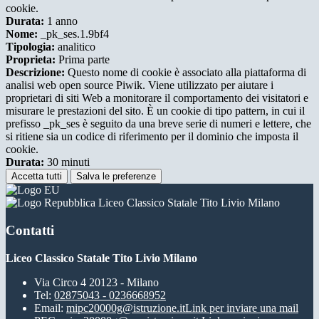
cookie.
Durata:
1 anno
Nome:
_pk_ses.1.9bf4
Tipologia:
analitico
Proprieta:
Prima parte
Descrizione:
Questo nome di cookie è associato alla piattaforma di
analisi web open source Piwik. Viene utilizzato per aiutare i
proprietari di siti Web a monitorare il comportamento dei visitatori e
misurare le prestazioni del sito. È un cookie di tipo pattern, in cui il
prefisso _pk_ses è seguito da una breve serie di numeri e lettere, che
si ritiene sia un codice di riferimento per il dominio che imposta il
cookie.
Durata:
30 minuti
Accetta tutti
Salva le preferenze
Liceo Classico Statale Tito Livio Milano
Contatti
Liceo Classico Statale Tito Livio Milano
Via Circo 4 20123 - Milano
Tel:
02875043 - 0236668952
Email:
mipc20000g@istruzione.it
Link per inviare una mail