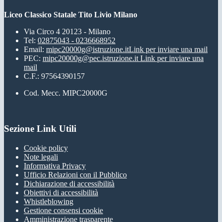
Liceo Classico Statale Tito Livio Milano
Via Circo 4 20123 - Milano
Tel:
02875043 - 0236668952
Email:
mipc20000g@istruzione.it
Link per inviare una mail
PEC:
mipc20000g@pec.istruzione.it
Link per inviare una
mail
C.F.: 97564390157
Cod. Mecc. MIPC20000G
Sezione Link Utili
Cookie policy
Note legali
Informativa Privacy
Ufficio Relazioni con il Pubblico
Dichiarazione di accessibilità
Obiettivi di accessibilità
Whistleblowing
Gestione consensi cookie
Amministrazione trasparente