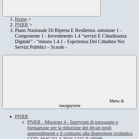
Home
>
PNRR
>
Piano Nazionale Di Ripresa E Resilienza -missione 1 -
Componente 1 - Investimento 1.4 “servizi E Cittadinanza
Digitale” - “misura 1.4.1 - Esperienza Del Cittadino Nei
Servizi Pubblici – Scuole -
Menu di
navigazione
PNRR
PNRR - Missione 4 - Interventi di tutoraggio e
formazione per la riduzione dei divari negli
apprendimenti e il contrasto alla dispersione scolastica
COD. M4C1I1.4-2024-1322-P-48588