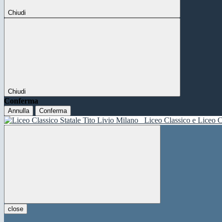
Chiudi
Chiudi
Conferma
Annulla
Conferma
Liceo Classico e Liceo C
close