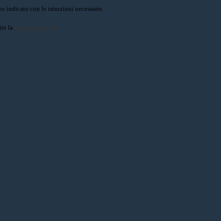
o indicato con le istruzioni necessarie.
ite la
Login Spaggiari