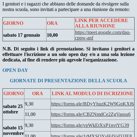
I genitori e i ragazzi che abbiano delle domande da rivolgere sulla
nostra scuola, sono invitati a partecipare a una riunione da remoto:
LINK PER ACCEDERE
GIORNO
ORA
ALLA RIUNIONE
https://meet.google.com/dau-
sabato 17 gennaio
10,00
cppw-anf
N.B. Di seguito i link di prenotazione. Si invitano i genitori a
effettuare l'iscrizione a un solo open day e/o a una sola lezione
dedicata, al fine di rendere più agevole l'organizzazione.
OPEN DAY
GIORNATE DI PRESENTAZIONE DELLA SCUOLA
GIORNO
ORA
LINK AL MODULO DI ISCRIZIONE
9,30
https://forms.gle/BDyYhuzK2W9GnKXf6
sabato 25
ottobre
11,00
https://forms.gle/CBZNmdCe2ZgVansu6
9,30
https://forms.gle/vpWkEtXxP1nvtYG39
sabato 15
novembre
11,00
https://forms.gle/1rMXSQYsH4VaD3JE8