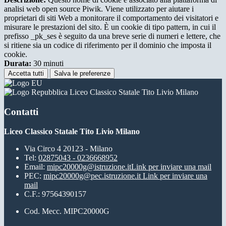
analisi web open source Piwik. Viene utilizzato per aiutare i
proprietari di siti Web a monitorare il comportamento dei visitatori e
misurare le prestazioni del sito. È un cookie di tipo pattern, in cui il
prefisso _pk_ses è seguito da una breve serie di numeri e lettere, che
si ritiene sia un codice di riferimento per il dominio che imposta il
cookie.
Durata:
30 minuti
Accetta tutti
Salva le preferenze
Liceo Classico Statale Tito Livio Milano
Contatti
Liceo Classico Statale Tito Livio Milano
Via Circo 4 20123 - Milano
Tel:
02875043 - 0236668952
Email:
mipc20000g@istruzione.it
Link per inviare una mail
PEC:
mipc20000g@pec.istruzione.it
Link per inviare una
mail
C.F.: 97564390157
Cod. Mecc. MIPC20000G