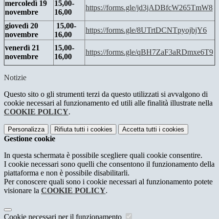
mercoledì 19
15,00-
https://forms.gle/jd3jADBfcW265TmW8
novembre
16,00
giovedì 20
15,00-
https://forms.gle/8UTrtDCNTpyojbjY6
novembre
16,00
venerdì 21
15,00-
https://forms.gle/qBH7ZaF3aRDmxe6T9
novembre
16,00
Notizie
Questo sito o gli strumenti terzi da questo utilizzati si avvalgono di
cookie necessari al funzionamento ed utili alle finalità illustrate nella
COOKIE POLICY
.
Personalizza
Rifiuta tutti
i cookies
Accetta tutti
i cookies
Gestione cookie
In questa schermata è possibile scegliere quali cookie consentire.
I cookie necessari sono quelli che consentono il funzionamento della
piattaforma e non è possibile disabilitarli.
Per conoscere quali sono i cookie necessari al funzionamento potete
visionare la
COOKIE POLICY
.
Cookie necessari per il funzionamento