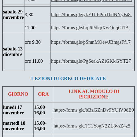
sabato 29
9,30
https://forms.gle/ykYUr6PmTbdNYyBi8
novembre
11,00
https://forms.gle/brp6PdkpXwQuqGt1A
ore 9,30
https://forms.gle/pSmnMQewJBmgsFf17
sabato 13
dicembre
ore 11,00
https://forms.gle/PgSeakAZiGKkGYT27
LEZIONI DI GRECO DEDICATE
LINK AL MODULO DI
GIORNO
ORA
ISCRIZIONE
lunedì 17
15,00-
https://forms.gle/bBzGZnDv9YUiV9dE9
novembre
16,00
martedì 18
15,00-
https://forms.gle/JC1YogN2ZL8vsZ4z5
novembre
16,00