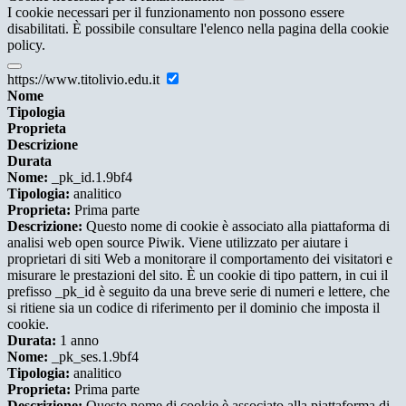
I cookie necessari per il funzionamento non possono essere
disabilitati. È possibile consultare l'elenco nella pagina della cookie
policy.
https://www.titolivio.edu.it
Nome
Tipologia
Proprieta
Descrizione
Durata
Nome:
_pk_id.1.9bf4
Tipologia:
analitico
Proprieta:
Prima parte
Descrizione:
Questo nome di cookie è associato alla piattaforma di
analisi web open source Piwik. Viene utilizzato per aiutare i
proprietari di siti Web a monitorare il comportamento dei visitatori e
misurare le prestazioni del sito. È un cookie di tipo pattern, in cui il
prefisso _pk_id è seguito da una breve serie di numeri e lettere, che
si ritiene sia un codice di riferimento per il dominio che imposta il
cookie.
Durata:
1 anno
Nome:
_pk_ses.1.9bf4
Tipologia:
analitico
Proprieta:
Prima parte
Descrizione:
Questo nome di cookie è associato alla piattaforma di