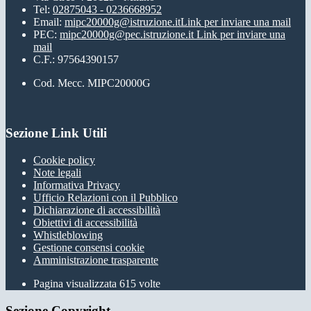
Tel:
02875043 - 0236668952
Email:
mipc20000g@istruzione.it
Link per inviare una mail
PEC:
mipc20000g@pec.istruzione.it
Link per inviare una
mail
C.F.: 97564390157
Cod. Mecc. MIPC20000G
Sezione Link Utili
Cookie policy
Note legali
Informativa Privacy
Ufficio Relazioni con il Pubblico
Dichiarazione di accessibilità
Obiettivi di accessibilità
Whistleblowing
Gestione consensi cookie
Amministrazione trasparente
Pagina visualizzata
615
volte
Sezione Copyright