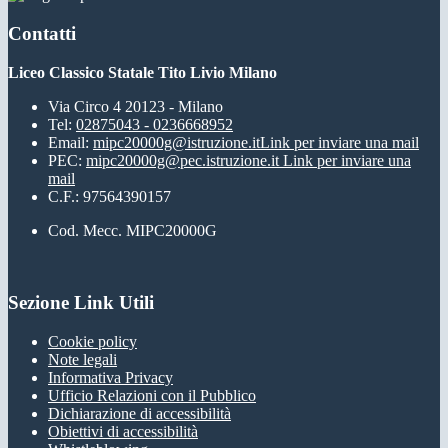
Contatti
Liceo Classico Statale Tito Livio Milano
Via Circo 4 20123 - Milano
Tel:
02875043 - 0236668952
Email:
mipc20000g@istruzione.it
Link per inviare una mail
PEC:
mipc20000g@pec.istruzione.it
Link per inviare una
mail
C.F.: 97564390157
Cod. Mecc. MIPC20000G
Sezione Link Utili
Cookie policy
Note legali
Informativa Privacy
Ufficio Relazioni con il Pubblico
Dichiarazione di accessibilità
Obiettivi di accessibilità