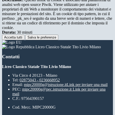
analisi web open source Piwik. Viene utilizzato per aiutare i
proprietari di siti Web a monitorare il comportamento dei visitatori e
misurare le prestazioni del sito. È un cookie di tipo pattern, in cui il
prefisso _pk_ses è seguito da una breve serie di numeri e lettere, che
si ritiene sia un codice di riferimento per il dominio che imposta il
cookie.
Durata:
30 minuti
Accetta tutti
Salva le preferenze
Liceo Classico Statale Tito Livio Milano
Contatti
Liceo Classico Statale Tito Livio Milano
Via Circo 4 20123 - Milano
Tel:
02875043 - 0236668952
Email:
mipc20000g@istruzione.it
Link per inviare una mail
PEC:
mipc20000g@pec.istruzione.it
Link per inviare una
mail
C.F.: 97564390157
Cod. Mecc. MIPC20000G