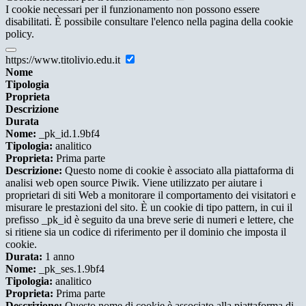
I cookie necessari per il funzionamento non possono essere
disabilitati. È possibile consultare l'elenco nella pagina della cookie
policy.
https://www.titolivio.edu.it
Nome
Tipologia
Proprieta
Descrizione
Durata
Nome:
_pk_id.1.9bf4
Tipologia:
analitico
Proprieta:
Prima parte
Descrizione:
Questo nome di cookie è associato alla piattaforma di
analisi web open source Piwik. Viene utilizzato per aiutare i
proprietari di siti Web a monitorare il comportamento dei visitatori e
misurare le prestazioni del sito. È un cookie di tipo pattern, in cui il
prefisso _pk_id è seguito da una breve serie di numeri e lettere, che
si ritiene sia un codice di riferimento per il dominio che imposta il
cookie.
Durata:
1 anno
Nome:
_pk_ses.1.9bf4
Tipologia:
analitico
Proprieta:
Prima parte
Descrizione:
Questo nome di cookie è associato alla piattaforma di