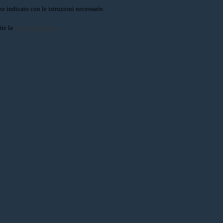
o indicato con le istruzioni necessarie.
ite la
Login Spaggiari