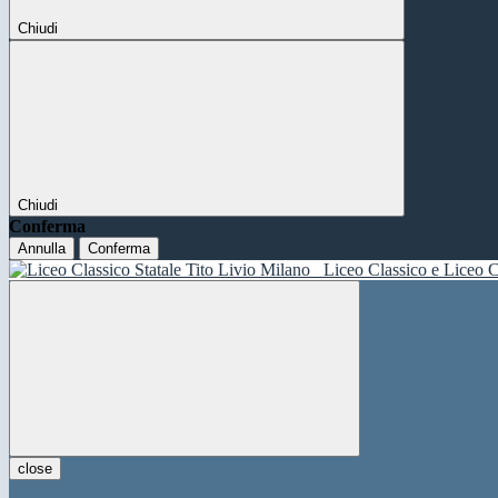
Chiudi
Chiudi
Conferma
Annulla
Conferma
Liceo Classico e Liceo C
close