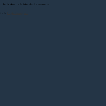
o indicato con le istruzioni necessarie.
ite la
Login Spaggiari