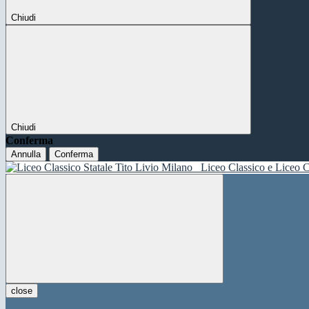
Chiudi
Chiudi
Conferma
Annulla
Conferma
Liceo Classico e Liceo C
close