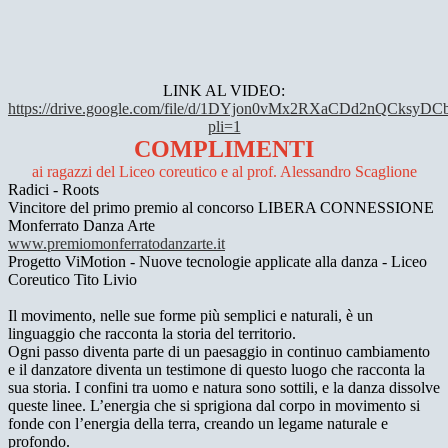
LINK AL VIDEO:
https://drive.google.com/file/d/1DYjon0vMx2RXaCDd2nQCksyDC
pli=1
COMPLIMENTI
ai ragazzi del Liceo coreutico e al prof. Alessandro Scaglione
Radici - Roots
Vincitore del primo premio al concorso LIBERA CONNESSIONE
Monferrato Danza Arte
www.premiomonferratodanzarte.
it
Progetto ViMotion - Nuove tecnologie applicate alla danza - Liceo
Coreutico Tito Livio
Il movimento, nelle sue forme più semplici e naturali, è un
linguaggio che racconta la storia del territorio.
Ogni passo diventa parte di un paesaggio in continuo cambiamento
e il danzatore diventa un testimone di questo luogo che racconta la
sua storia. I confini tra uomo e natura sono sottili, e la danza dissolve
queste linee. L’energia che si sprigiona dal corpo in movimento si
fonde con l’energia della terra, creando un legame naturale e
profondo.