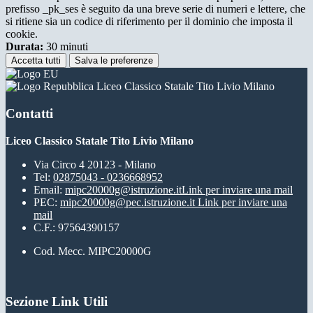
prefisso _pk_ses è seguito da una breve serie di numeri e lettere, che
si ritiene sia un codice di riferimento per il dominio che imposta il
cookie.
Durata:
30 minuti
Accetta tutti
Salva le preferenze
Liceo Classico Statale Tito Livio Milano
Contatti
Liceo Classico Statale Tito Livio Milano
Via Circo 4 20123 - Milano
Tel:
02875043 - 0236668952
Email:
mipc20000g@istruzione.it
Link per inviare una mail
PEC:
mipc20000g@pec.istruzione.it
Link per inviare una
mail
C.F.: 97564390157
Cod. Mecc. MIPC20000G
Sezione Link Utili