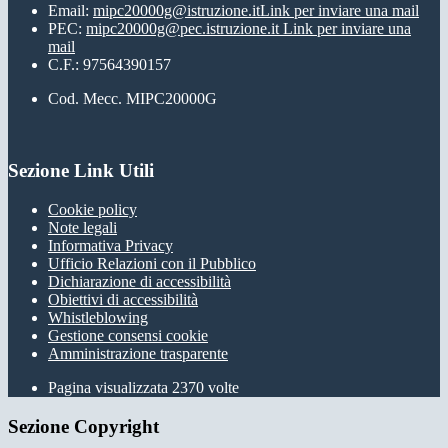
Email:
mipc20000g@istruzione.it
Link per inviare una mail
PEC:
mipc20000g@pec.istruzione.it
Link per inviare una
mail
C.F.: 97564390157
Cod. Mecc. MIPC20000G
Sezione Link Utili
Cookie policy
Note legali
Informativa Privacy
Ufficio Relazioni con il Pubblico
Dichiarazione di accessibilità
Obiettivi di accessibilità
Whistleblowing
Gestione consensi cookie
Amministrazione trasparente
Pagina visualizzata
2370
volte
Sezione Copyright