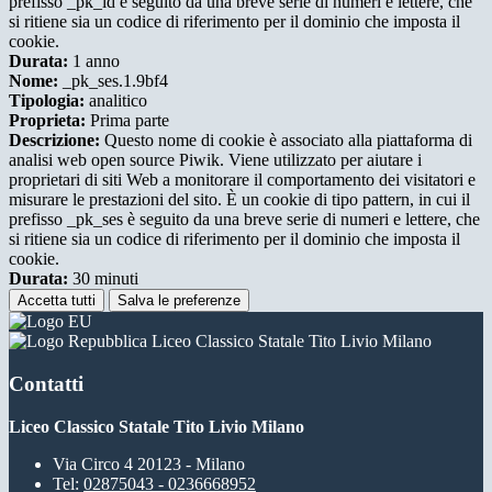
prefisso _pk_id è seguito da una breve serie di numeri e lettere, che
si ritiene sia un codice di riferimento per il dominio che imposta il
cookie.
Durata:
1 anno
Nome:
_pk_ses.1.9bf4
Tipologia:
analitico
Proprieta:
Prima parte
Descrizione:
Questo nome di cookie è associato alla piattaforma di
analisi web open source Piwik. Viene utilizzato per aiutare i
proprietari di siti Web a monitorare il comportamento dei visitatori e
misurare le prestazioni del sito. È un cookie di tipo pattern, in cui il
prefisso _pk_ses è seguito da una breve serie di numeri e lettere, che
si ritiene sia un codice di riferimento per il dominio che imposta il
cookie.
Durata:
30 minuti
Accetta tutti
Salva le preferenze
Liceo Classico Statale Tito Livio Milano
Contatti
Liceo Classico Statale Tito Livio Milano
Via Circo 4 20123 - Milano
Tel:
02875043 - 0236668952