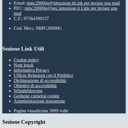
Email:
mipc20000g@istruzione.it
Link per inviare una mail
PEC:
mipc20000g@pec.istruzione.it
Link per inviare una
mail
C.F.: 97564390157
Cod. Mecc. MIPC20000G
Sezione Link Utili
Cookie policy
Note legali
Informativa Privacy
Ufficio Relazioni con il Pubblico
Dichiarazione di accessibilità
Obiettivi di accessibilità
Whistleblowing
Gestione consensi cookie
Amministrazione trasparente
Pagina visualizzata
3999
volte
Sezione Copyright