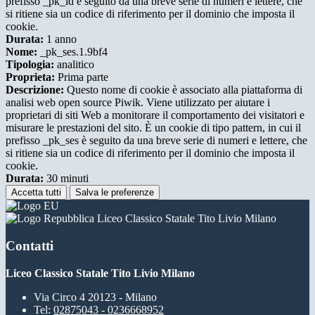
prefisso _pk_id è seguito da una breve serie di numeri e lettere, che
si ritiene sia un codice di riferimento per il dominio che imposta il
cookie.
Durata:
1 anno
Nome:
_pk_ses.1.9bf4
Tipologia:
analitico
Proprieta:
Prima parte
Descrizione:
Questo nome di cookie è associato alla piattaforma di
analisi web open source Piwik. Viene utilizzato per aiutare i
proprietari di siti Web a monitorare il comportamento dei visitatori e
misurare le prestazioni del sito. È un cookie di tipo pattern, in cui il
prefisso _pk_ses è seguito da una breve serie di numeri e lettere, che
si ritiene sia un codice di riferimento per il dominio che imposta il
cookie.
Durata:
30 minuti
Accetta tutti
Salva le preferenze
Liceo Classico Statale Tito Livio Milano
Contatti
Liceo Classico Statale Tito Livio Milano
Via Circo 4 20123 - Milano
Tel:
02875043 - 0236668952