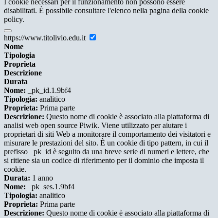
I cookie necessari per il funzionamento non possono essere
disabilitati. È possibile consultare l'elenco nella pagina della cookie
policy.
https://www.titolivio.edu.it
Nome
Tipologia
Proprieta
Descrizione
Durata
Nome:
_pk_id.1.9bf4
Tipologia:
analitico
Proprieta:
Prima parte
Descrizione:
Questo nome di cookie è associato alla piattaforma di
analisi web open source Piwik. Viene utilizzato per aiutare i
proprietari di siti Web a monitorare il comportamento dei visitatori e
misurare le prestazioni del sito. È un cookie di tipo pattern, in cui il
prefisso _pk_id è seguito da una breve serie di numeri e lettere, che
si ritiene sia un codice di riferimento per il dominio che imposta il
cookie.
Durata:
1 anno
Nome:
_pk_ses.1.9bf4
Tipologia:
analitico
Proprieta:
Prima parte
Descrizione:
Questo nome di cookie è associato alla piattaforma di