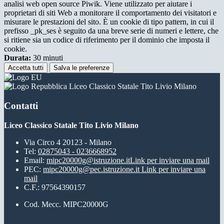
analisi web open source Piwik. Viene utilizzato per aiutare i
proprietari di siti Web a monitorare il comportamento dei visitatori e
misurare le prestazioni del sito. È un cookie di tipo pattern, in cui il
prefisso _pk_ses è seguito da una breve serie di numeri e lettere, che
si ritiene sia un codice di riferimento per il dominio che imposta il
cookie.
Durata:
30 minuti
Accetta tutti
Salva le preferenze
Liceo Classico Statale Tito Livio Milano
Contatti
Liceo Classico Statale Tito Livio Milano
Via Circo 4 20123 - Milano
Tel:
02875043 - 0236668952
Email:
mipc20000g@istruzione.it
Link per inviare una mail
PEC:
mipc20000g@pec.istruzione.it
Link per inviare una
mail
C.F.: 97564390157
Cod. Mecc. MIPC20000G