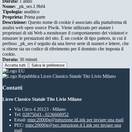
Durata:
1 anno
Nome:
_pk_ses.1.9bf4
Tipologia:
analitico
Proprieta:
Prima parte
Descrizione:
Questo nome di cookie è associato alla piattaforma di
analisi web open source Piwik. Viene utilizzato per aiutare i
proprietari di siti Web a monitorare il comportamento dei visitatori e
misurare le prestazioni del sito. È un cookie di tipo pattern, in cui il
prefisso _pk_ses è seguito da una breve serie di numeri e lettere, che
si ritiene sia un codice di riferimento per il dominio che imposta il
cookie.
Durata:
30 minuti
Accetta tutti
Salva le preferenze
Liceo Classico Statale Tito Livio Milano
Contatti
Liceo Classico Statale Tito Livio Milano
Via Circo 4 20123 - Milano
Tel:
02875043 - 0236668952
Email:
mipc20000g@istruzione.it
Link per inviare una mail
PEC:
mipc20000g@pec.istruzione.it
Link per inviare una
mail