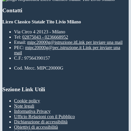
Contatti
Liceo Classico Statale Tito Livio Milano
Via Circo 4 20123 - Milano
Tel:
02875043 - 0236668952
Email:
mipc20000g@istruzione.it
Link per inviare una mail
PEC:
mipc20000g@pec.istruzione.it
Link per inviare una
mail
C.F.: 97564390157
Cod. Mecc. MIPC20000G
Sezione Link Utili
Cookie policy
Note legali
Informativa Privacy
Ufficio Relazioni con il Pubblico
Dichiarazione di accessibilità
Obiettivi di accessibilità