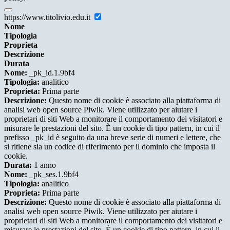
https://www.titolivio.edu.it
Nome
Tipologia
Proprieta
Descrizione
Durata
Nome:
_pk_id.1.9bf4
Tipologia:
analitico
Proprieta:
Prima parte
Descrizione:
Questo nome di cookie è associato alla piattaforma di
analisi web open source Piwik. Viene utilizzato per aiutare i
proprietari di siti Web a monitorare il comportamento dei visitatori e
misurare le prestazioni del sito. È un cookie di tipo pattern, in cui il
prefisso _pk_id è seguito da una breve serie di numeri e lettere, che
si ritiene sia un codice di riferimento per il dominio che imposta il
cookie.
Durata:
1 anno
Nome:
_pk_ses.1.9bf4
Tipologia:
analitico
Proprieta:
Prima parte
Descrizione:
Questo nome di cookie è associato alla piattaforma di
analisi web open source Piwik. Viene utilizzato per aiutare i
proprietari di siti Web a monitorare il comportamento dei visitatori e
misurare le prestazioni del sito. È un cookie di tipo pattern, in cui il