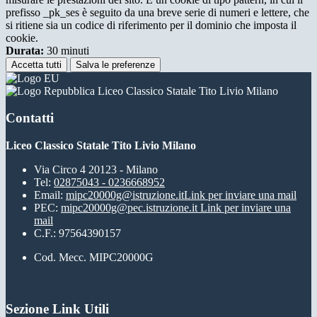
prefisso _pk_ses è seguito da una breve serie di numeri e lettere, che
si ritiene sia un codice di riferimento per il dominio che imposta il
cookie.
Durata:
30 minuti
Accetta tutti
Salva le preferenze
Liceo Classico Statale Tito Livio Milano
Contatti
Liceo Classico Statale Tito Livio Milano
Via Circo 4 20123 - Milano
Tel:
02875043 - 0236668952
Email:
mipc20000g@istruzione.it
Link per inviare una mail
PEC:
mipc20000g@pec.istruzione.it
Link per inviare una
mail
C.F.: 97564390157
Cod. Mecc. MIPC20000G
Sezione Link Utili