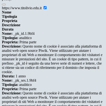
https://www.titolivio.edu.it
Nome
Tipologia
Proprieta
Descrizione
Durata
Nome:
_pk_id.1.9bf4
Tipologia:
analitico
Proprieta:
Prima parte
Descrizione:
Questo nome di cookie è associato alla piattaforma di
analisi web open source Piwik. Viene utilizzato per aiutare i
proprietari di siti Web a monitorare il comportamento dei visitatori e
misurare le prestazioni del sito. È un cookie di tipo pattern, in cui il
prefisso _pk_id è seguito da una breve serie di numeri e lettere, che
si ritiene sia un codice di riferimento per il dominio che imposta il
cookie.
Durata:
1 anno
Nome:
_pk_ses.1.9bf4
Tipologia:
analitico
Proprieta:
Prima parte
Descrizione:
Questo nome di cookie è associato alla piattaforma di
analisi web open source Piwik. Viene utilizzato per aiutare i
proprietari di siti Web a monitorare il comportamento dei visitatori e
misurare le prestazioni del sito. È un cookie di tipo pattern, in cui il