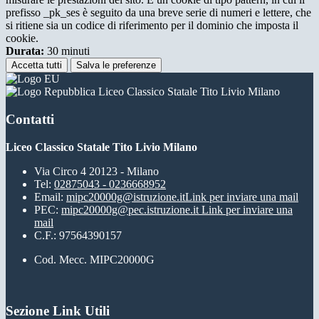
prefisso _pk_ses è seguito da una breve serie di numeri e lettere, che
si ritiene sia un codice di riferimento per il dominio che imposta il
cookie.
Durata:
30 minuti
Accetta tutti
Salva le preferenze
Liceo Classico Statale Tito Livio Milano
Contatti
Liceo Classico Statale Tito Livio Milano
Via Circo 4 20123 - Milano
Tel:
02875043 - 0236668952
Email:
mipc20000g@istruzione.it
Link per inviare una mail
PEC:
mipc20000g@pec.istruzione.it
Link per inviare una
mail
C.F.: 97564390157
Cod. Mecc. MIPC20000G
Sezione Link Utili