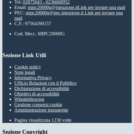
Tel:
02875043 - 0236668952
Email:
mipc20000g@istruzione.it
Link per inviare una mail
PEC:
mipc20000g@pec.istruzione.it
Link per inviare una
mail
C.F.: 97564390157
Cod. Mecc. MIPC20000G
Sezione Link Utili
Cookie policy
Note legali
Informativa Privacy
Ufficio Relazioni con il Pubblico
Dichiarazione di accessibilità
Obiettivi di accessibilità
Whistleblowing
Gestione consensi cookie
Amministrazione trasparente
Pagina visualizzata
1230
volte
Sezione Copyright