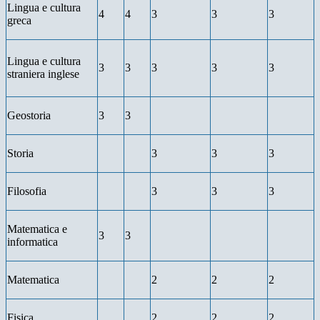
Lingua e cultura
4
4
3
3
3
greca
Lingua e cultura
3
3
3
3
3
straniera inglese
Geostoria
3
3
Storia
3
3
3
Filosofia
3
3
3
Matematica e
3
3
informatica
Matematica
2
2
2
Fisica
2
2
2