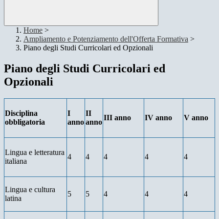
Home
>
Ampliamento e Potenziamento dell'Offerta Formativa
>
Piano degli Studi Curricolari ed Opzionali
Piano degli Studi Curricolari ed
Opzionali
Disciplina
I
II
III anno
IV anno
V anno
obbligatoria
anno
anno
Lingua e letteratura
4
4
4
4
4
italiana
Lingua e cultura
5
5
4
4
4
latina