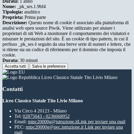
Durata:
1 anno
Nome:
_pk_ses.1.9bf4
Tipologia:
analitico
Proprieta:
Prima parte
Descrizione:
Questo nome di cookie è associato alla piattaforma di
analisi web open source Piwik. Viene utilizzato per aiutare i
proprietari di siti Web a monitorare il comportamento dei visitatori e
misurare le prestazioni del sito. È un cookie di tipo pattern, in cui il
prefisso _pk_ses è seguito da una breve serie di numeri e lettere, che
si ritiene sia un codice di riferimento per il dominio che imposta il
cookie.
Durata:
30 minuti
Accetta tutti
Salva le preferenze
Liceo Classico Statale Tito Livio Milano
Contatti
Liceo Classico Statale Tito Livio Milano
Via Circo 4 20123 - Milano
Tel:
02875043 - 0236668952
Email:
mipc20000g@istruzione.it
Link per inviare una mail
PEC:
mipc20000g@pec.istruzione.it
Link per inviare una
mail