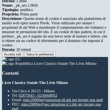
Durata:
1 anno
Nome:
_pk_ses.1.9bf4
Tipologia:
analitico
Proprieta:
Prima parte
Descrizione:
Questo nome di cookie è associato alla piattaforma di
analisi web open source Piwik. Viene utilizzato per aiutare i
proprietari di siti Web a monitorare il comportamento dei visitatori e
misurare le prestazioni del sito. È un cookie di tipo pattern, in cui il
prefisso _pk_ses è seguito da una breve serie di numeri e lettere, che
si ritiene sia un codice di riferimento per il dominio che imposta il
cookie.
Durata:
30 minuti
Accetta tutti
Salva le preferenze
Liceo Classico Statale Tito Livio Milano
Contatti
Liceo Classico Statale Tito Livio Milano
Via Circo 4 20123 - Milano
Tel:
02875043 - 0236668952
Email:
mipc20000g@istruzione.it
Link per inviare una mail
PEC:
mipc20000g@pec.istruzione.it
Link per inviare una
mail