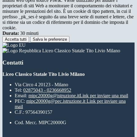
analisi web open source Piwik. Viene utilizzato per aiutare i
proprietari di siti Web a monitorare il comportamento dei visitatori e
misurare le prestazioni del sito. È un cookie di tipo pattern, in cui il
prefisso _pk_ses è seguito da una breve serie di numeri e lettere, che
si ritiene sia un codice di riferimento per il dominio che imposta il
cookie.
Durata:
30 minuti
Accetta tutti
Salva le preferenze
Liceo Classico Statale Tito Livio Milano
Contatti
Liceo Classico Statale Tito Livio Milano
Via Circo 4 20123 - Milano
Tel:
02875043 - 0236668952
Email:
mipc20000g@istruzione.it
Link per inviare una mail
PEC:
mipc20000g@pec.istruzione.it
Link per inviare una
mail
C.F.: 97564390157
Cod. Mecc. MIPC20000G