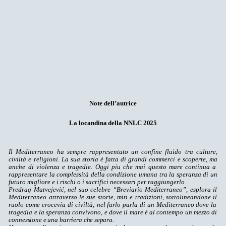
Note
dell’autrice
La
locandina
della
NNLC
2025
Il Mediterraneo ha sempre rappresentato un confine fluido tra culture,
civiltà e religioni. La sua storia è fatta di grandi commerci e scoperte, ma
anche di violenza e tragedie. Oggi piu che mai questo mare continua a
rappresentare la complessità della condizione umana
tra la speranza di un
futuro migliore e i rischi o i sacrifici necessari per raggiungerlo
Predrag Matvejević, nel suo celebre “Breviario Mediterraneo”, esplora il
Mediterraneo attraverso le sue storie, miti e tradizioni, sottolineandone il
ruolo
come
crocevia di
civiltà;
nel
farlo
parla
di
un
Mediterraneo
dove
la
tragedia
e
la
speranza
convivono,
e
dove
il
mare
è
al
contempo
un
mezzo
di
connessione e una barriera che
separa.