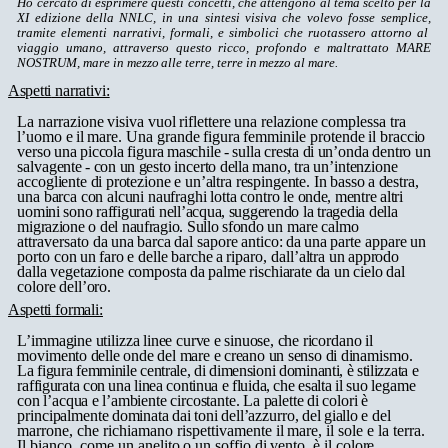
Ho cercato di esprimere questi concetti, che attengono al tema scelto per la
XI edizione della NNLC, in una sintesi visiva che volevo fosse semplice,
tramite elementi narrativi, formali, e simbolici che ruotassero attorno al
viaggio umano, attraverso questo ricco, profondo e maltrattato MARE
NOSTRUM,
mare
in
mezzo
alle
terre,
terre
in
mezzo
al
mare.
Aspetti
narrativi:
La
narrazione
visiva
vuol
riflettere
una
relazione
complessa
tra
l’uomo
e
il
mare.
Una
grande
figura
femminile
protende
il
braccio
verso
una
piccola
figura
maschile
-
sulla
cresta
di
un’onda
dentro
un
salvagente
-
con
un
gesto
incerto
della
mano,
tra un’intenzione
accogliente
di
protezione e
un’altra
respingente.
In
basso
a
destra,
una
barca
con
alcuni
naufraghi
lotta
contro
le onde, mentre altri
uomini sono raffigurati nell’acqua, suggerendo la
tragedia della
migrazione o del naufragio. Sullo sfondo
un
mare
calmo
attraversato
da
una
barca
dal
sapore
antico:
da
una
parte
appare
un
porto
con
un
faro
e
delle
barche
a
riparo,
dall’altra
un
approdo
dalla
vegetazione
composta
da
palme
rischiarate
da
un
cielo
dal
colore
dell’oro.
Aspetti
formali:
L’immagine
utilizza
linee
curve
e
sinuose,
che
ricordano
il
movimento
delle
onde
del
mare
e
creano
un
senso
di
dinamismo.
La
figura
femminile
centrale,
di
dimensioni
dominanti,
è
stilizzata
e
raffigurata
con
una
linea
continua
e
fluida,
che
esalta
il
suo
legame
con
l’acqua
e
l’ambiente
circostante.
La
palette
di
colori
è
principalmente
dominata
dai
toni
dell’azzurro,
del
giallo
e
del
marrone,
che
richiamano
rispettivamente
il
mare,
il
sole
e
la
terra.
Il
bianco,
come
un
anelito
o
un
soffio
di
vento,
è
il
colore