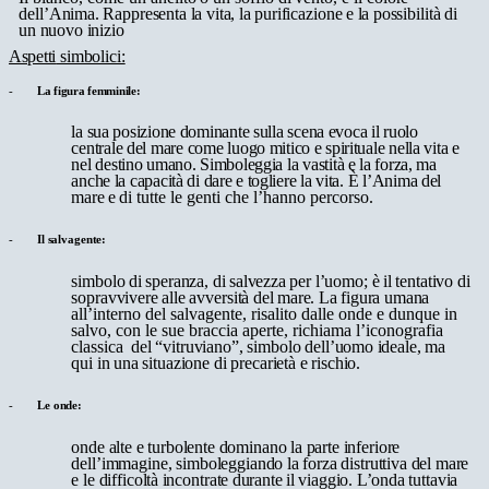
dell’Anima.
Rappresenta
la
vita,
la
purificazione
e
la
possibilità
di
un
nuovo
inizio
Aspetti
simbolici:
-
La
figura
femminile:
la
sua
posizione
dominante
sulla
scena
evoca
il
ruolo
centrale
del
mare
come luogo
mitico
e
spirituale
nella
vita
e
nel destino
umano.
Simboleggia
la vastità
e
la
forza,
ma
anche
la
capacità
di
dare
e
togliere
la
vita.
È
l’Anima
del
mare
e
di tutte le genti che l’hanno percorso.
-
Il
salvagente:
simbolo
di
speranza,
di
salvezza
per
l’uomo;
è
il
tentativo
di
sopravvivere
alle
avversità
del
mare.
La
figura
umana
all’interno del salvagente, risalito dalle onde e dunque in
salvo, con le sue braccia aperte, richiama l’iconografia
classica
del
“vitruviano”,
simbolo
dell’uomo
ideale,
ma
qui
in
una
situazione
di
precarietà
e
rischio.
-
Le
onde:
onde
alte
e
turbolente
dominano
la
parte
inferiore
dell’immagine,
simboleggiando
la
forza
distruttiva
del
mare
e
le difficoltà
incontrate
durante
il
viaggio.
L’onda
tuttavia