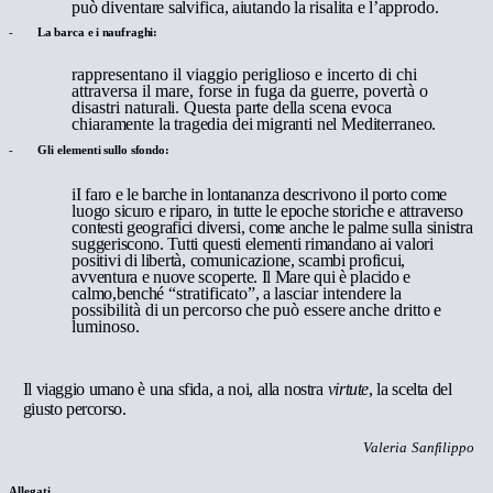
può
diventare
salvifica,
aiutando
la
risalita
e
l’approdo.
-
La
barca
e
i
naufraghi:
rappresentano il viaggio periglioso e incerto
di chi
attraversa il mare, forse in fuga da guerre, povertà o
disastri
naturali.
Questa
parte
della
scena
evoca
chiaramente
la
tragedia
dei
migranti
nel
Mediterraneo.
-
Gli
elementi
sullo
sfondo:
iI
faro
e
le
barche
in
lontananza descrivono
il
porto
come
luogo sicuro
e
riparo,
in
tutte
le
epoche
storiche
e
attraverso
contesti
geografici
diversi,
come
anche
le
palme
sulla
sinistra
suggeriscono.
Tutti
questi
elementi
rimandano
ai
valori
positivi
di
libertà,
comunicazione,
scambi
proficui,
avventura
e
nuove
scoperte.
Il
Mare
qui
è
placido
e
calmo,benché
“stratificato”,
a
lasciar
intendere
la
possibilità
di
un
percorso
che
può
essere
anche
dritto
e
luminoso.
Il
viaggio
umano
è
una
sfida,
a
noi,
alla
nostra
virtute
,
la
scelta
del
giusto
percorso.
Valeria
Sanfilippo
Allegati