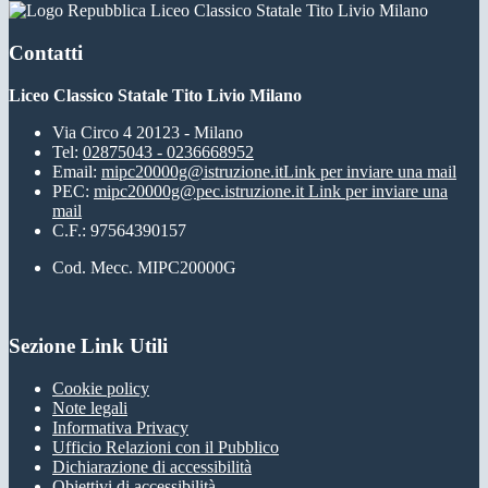
Liceo Classico Statale Tito Livio Milano
Contatti
Liceo Classico Statale Tito Livio Milano
Via Circo 4 20123 - Milano
Tel:
02875043 - 0236668952
Email:
mipc20000g@istruzione.it
Link per inviare una mail
PEC:
mipc20000g@pec.istruzione.it
Link per inviare una
mail
C.F.: 97564390157
Cod. Mecc. MIPC20000G
Sezione Link Utili
Cookie policy
Note legali
Informativa Privacy
Ufficio Relazioni con il Pubblico
Dichiarazione di accessibilità
Obiettivi di accessibilità