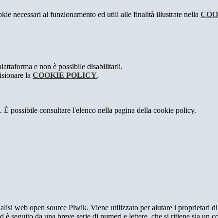
kie necessari al funzionamento ed utili alle finalità illustrate nella
COO
attaforma e non è possibile disabilitarli.
isionare la
COOKIE POLICY
.
 È possibile consultare l'elenco nella pagina della cookie policy.
lisi web open source Piwik. Viene utilizzato per aiutare i proprietari di
_id è seguito da una breve serie di numeri e lettere, che si ritiene sia un 