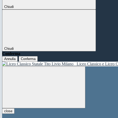
Chiudi
Chiudi
Conferma
Annulla
Conferma
Liceo Classico e Liceo C
close