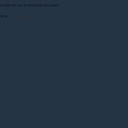
o indicato con le istruzioni necessarie.
ite la
Login Spaggiari