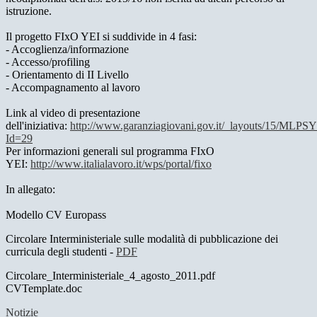
istruzione.
Il progetto FIxO YEI si suddivide in 4 fasi:
- Accoglienza/informazione
- Accesso/profiling
- Orientamento di II Livello
- Accompagnamento al lavoro
Link al video di presentazione
dell'iniziativa:
http://www.garanziagiovani.gov.it/_layouts/15/MLPS
Id=29
Per informazioni generali sul programma FIxO
YEI:
http://www.italialavoro.it/wps/portal/fixo
In allegato:
Modello CV Europass
Circolare Interministeriale sulle modalità di pubblicazione dei
curricula degli studenti -
PDF
Circolare_Interministeriale_4_agosto_2011.pdf
CVTemplate.doc
Notizie