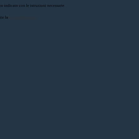
o indicato con le istruzioni necessarie.
ite la
Login Spaggiari