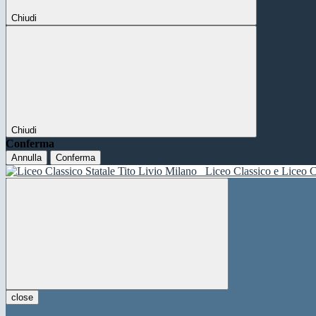
Chiudi
Chiudi
Conferma
Annulla
Conferma
Liceo Classico e Liceo C
close