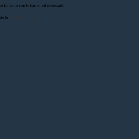
o indicato con le istruzioni necessarie.
ite la
Login Spaggiari