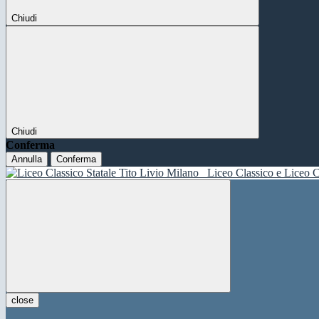
Chiudi
Chiudi
Conferma
Annulla
Conferma
Liceo Classico e Liceo C
close