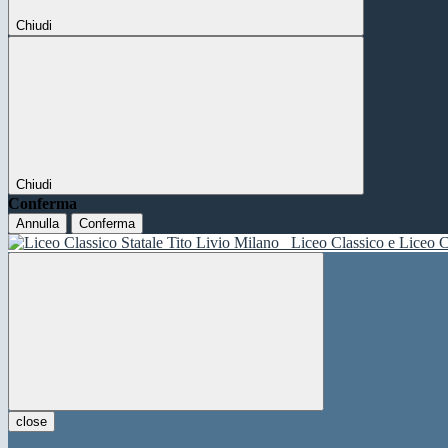
Chiudi
Chiudi
Conferma
Annulla
Conferma
Liceo Classico e Liceo C
close