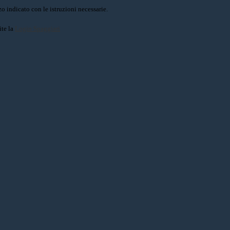
o indicato con le istruzioni necessarie.
ite la
Login Spaggiari