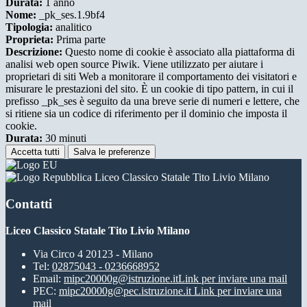
Durata:
1 anno
Nome:
_pk_ses.1.9bf4
Tipologia:
analitico
Proprieta:
Prima parte
Descrizione:
Questo nome di cookie è associato alla piattaforma di
analisi web open source Piwik. Viene utilizzato per aiutare i
proprietari di siti Web a monitorare il comportamento dei visitatori e
misurare le prestazioni del sito. È un cookie di tipo pattern, in cui il
prefisso _pk_ses è seguito da una breve serie di numeri e lettere, che
si ritiene sia un codice di riferimento per il dominio che imposta il
cookie.
Durata:
30 minuti
Accetta tutti
Salva le preferenze
Liceo Classico Statale Tito Livio Milano
Contatti
Liceo Classico Statale Tito Livio Milano
Via Circo 4 20123 - Milano
Tel:
02875043 - 0236668952
Email:
mipc20000g@istruzione.it
Link per inviare una mail
PEC:
mipc20000g@pec.istruzione.it
Link per inviare una
mail