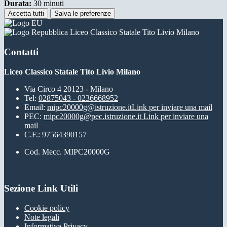
Durata:
30 minuti
Accetta tutti
Salva le preferenze
Liceo Classico Statale Tito Livio Milano
Contatti
Liceo Classico Statale Tito Livio Milano
Via Circo 4 20123 - Milano
Tel:
02875043 - 0236668952
Email:
mipc20000g@istruzione.it
Link per inviare una mail
PEC:
mipc20000g@pec.istruzione.it
Link per inviare una
mail
C.F.: 97564390157
Cod. Mecc. MIPC20000G
Sezione Link Utili
Cookie policy
Note legali
Informativa Privacy